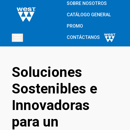
SOBRE NOSOTROS
CATÁLOGO GENERAL
PROMO
CONTÁCTANOS
S
o
l
u
c
i
o
n
e
s
S
o
s
t
e
n
i
b
l
e
s
e
I
n
n
o
v
a
d
o
r
a
s
p
a
r
a
u
n