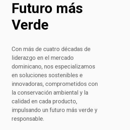
F
u
t
u
r
o
m
á
s
V
e
r
d
e
C
o
n
m
á
s
d
e
c
u
a
t
r
o
d
é
c
a
d
a
s
d
e
l
i
d
e
r
a
z
g
o
e
n
e
l
m
e
r
c
a
d
o
d
o
m
i
n
i
c
a
n
o
,
n
o
s
e
s
p
e
c
i
a
l
i
z
a
m
o
s
e
n
s
o
l
u
c
i
o
n
e
s
s
o
s
t
e
n
i
b
l
e
s
e
i
n
n
o
v
a
d
o
r
a
s
,
c
o
m
p
r
o
m
e
t
i
d
o
s
c
o
n
l
a
c
o
n
s
e
r
v
a
c
i
ó
n
a
m
b
i
e
n
t
a
l
y
l
a
c
a
l
i
d
a
d
e
n
c
a
d
a
p
r
o
d
u
c
t
o
,
i
m
p
u
l
s
a
n
d
o
u
n
f
u
t
u
r
o
m
á
s
v
e
r
d
e
y
r
e
s
p
o
n
s
a
b
l
e
.